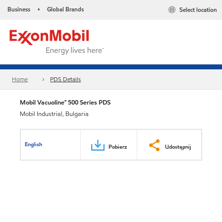
Business
Global Brands
Select location
•
Home
PDS Details
Mobil Vacuoline™ 500 Series PDS
Mobil Industrial, Bulgaria
English
Pobierz
Udostępnij