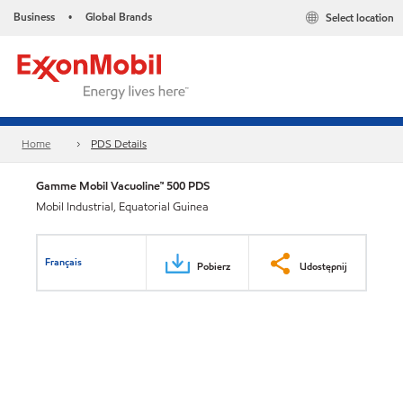
Business
Global Brands
Select location
•
Home
PDS Details
Gamme Mobil Vacuoline™ 500 PDS
Mobil Industrial, Equatorial Guinea
Français
Pobierz
Udostępnij