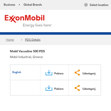
Business
Global Brands
Select location
•
Home
PDS Details
Mobil Vacuoline 500 PDS
Mobil Industrial, Greece
English
Pobierz
Udostępnij
Pobierz
Udostępnij