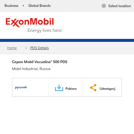
Business
Global Brands
Select location
•
Home
PDS Details
Серия Mobil Vacuoline™ 500 PDS
Mobil Industrial, Russia
русский
Pobierz
Udostępnij