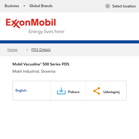
Business
Global Brands
Select location
•
Home
PDS Details
Mobil Vacuoline™ 500 Series PDS
Mobil Industrial, Slovenia
English
Pobierz
Udostępnij