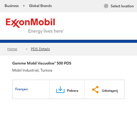
Business
Global Brands
Select location
•
Home
PDS Details
Gamme Mobil Vacuoline™ 500 PDS
Mobil Industrial, Tunisia
Français
Pobierz
Udostępnij