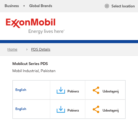
Business
Global Brands
Select location
•
Home
PDS Details
Mobilcut Series PDS
Mobil Industrial, Pakistan
English
Pobierz
Udostępnij
English
Pobierz
Udostępnij