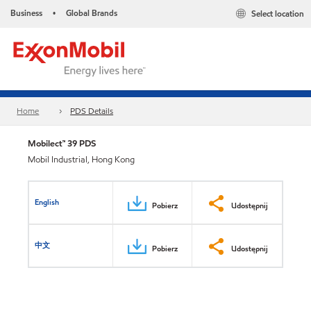
Business
Global Brands
Select location
•
Home
PDS Details
Mobilect™ 39 PDS
Mobil Industrial, Hong Kong
English
Pobierz
Udostępnij
中文
Pobierz
Udostępnij