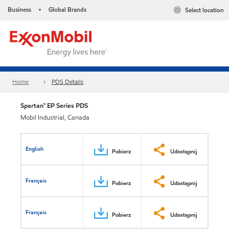
Business
Global Brands
Select location
•
Home
PDS Details
Spartan™ EP Series PDS
Mobil Industrial, Canada
English
Pobierz
Udostępnij
Français
Pobierz
Udostępnij
Français
Pobierz
Udostępnij