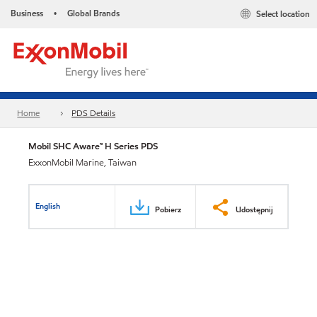
Business
Global Brands
Select location
•
Home
PDS Details
Mobil SHC Aware™ H Series PDS
ExxonMobil Marine, Taiwan
English
Pobierz
Udostępnij