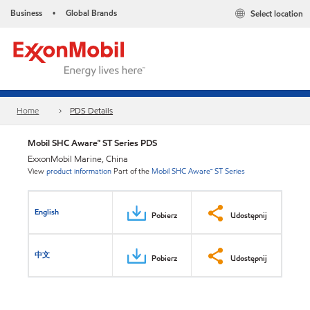
Business
Global Brands
Select location
•
Home
PDS Details
Mobil SHC Aware™ ST Series PDS
ExxonMobil Marine, China
View
product information
Part of the
Mobil SHC Aware™ ST Series
English
Pobierz
Udostępnij
中文
Pobierz
Udostępnij