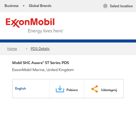
Business
Global Brands
Select location
•
Home
PDS Details
Mobil SHC Aware™ ST Series PDS
ExxonMobil Marine, United Kingdom
English
Pobierz
Udostępnij