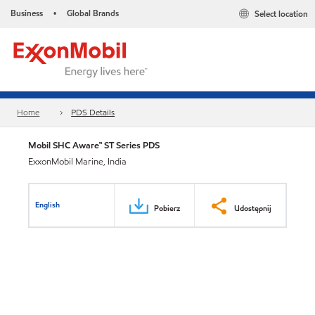
Business
Global Brands
Select location
•
Home
PDS Details
Mobil SHC Aware™ ST Series PDS
ExxonMobil Marine, India
English
Pobierz
Udostępnij