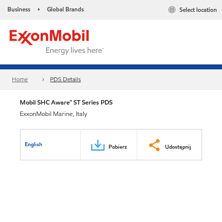
Business
Global Brands
Select location
•
Home
PDS Details
Mobil SHC Aware™ ST Series PDS
ExxonMobil Marine, Italy
English
Pobierz
Udostępnij