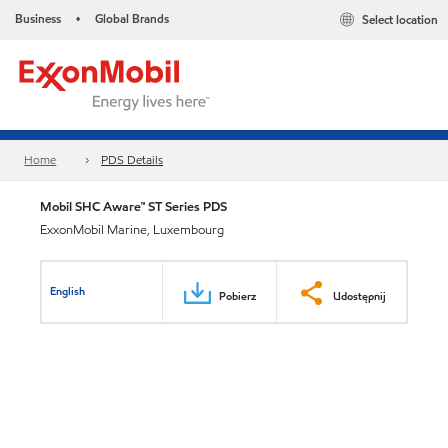
Business
Global Brands
Select location
•
Home
PDS Details
Mobil SHC Aware™ ST Series PDS
ExxonMobil Marine, Luxembourg
English
Pobierz
Udostępnij