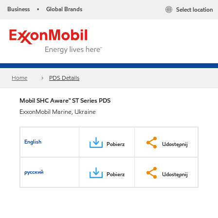
Business
Global Brands
Select location
•
Home
PDS Details
Mobil SHC Aware™ ST Series PDS
ExxonMobil Marine, Ukraine
English
Pobierz
Udostępnij
русский
Pobierz
Udostępnij