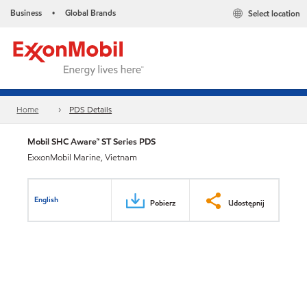
Business
Global Brands
Select location
•
Home
PDS Details
Mobil SHC Aware™ ST Series PDS
ExxonMobil Marine, Vietnam
English
Pobierz
Udostępnij