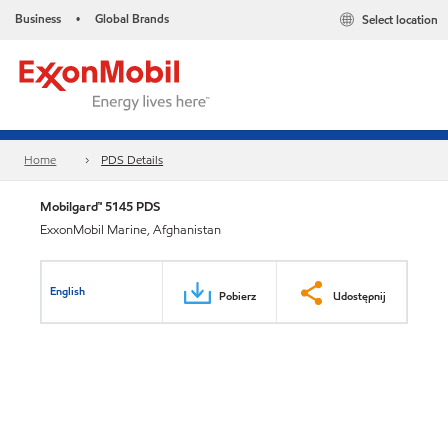
Business
Global Brands
Select location
•
Home
PDS Details
Mobilgard™ 5145 PDS
ExxonMobil Marine, Afghanistan
English
Pobierz
Udostępnij