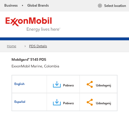
Business
Global Brands
Select location
•
Home
PDS Details
Mobilgard™ 5145 PDS
ExxonMobil Marine, Colombia
English
Pobierz
Udostępnij
Español
Pobierz
Udostępnij