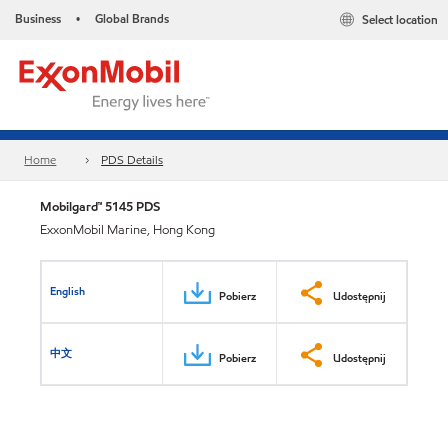
Business
Global Brands
Select location
•
Home
PDS Details
Mobilgard™ 5145 PDS
ExxonMobil Marine, Hong Kong
English
Pobierz
Udostępnij
中文
Pobierz
Udostępnij