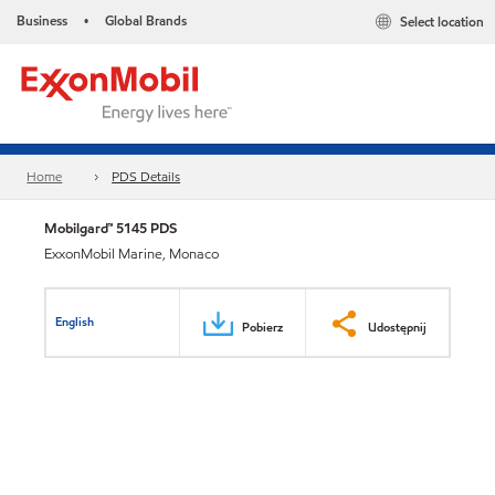
Business
Global Brands
Select location
•
Home
PDS Details
Mobilgard™ 5145 PDS
ExxonMobil Marine, Monaco
English
Pobierz
Udostępnij