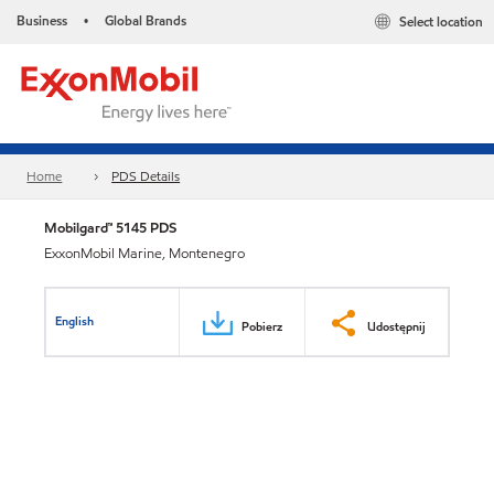
Business
Global Brands
Select location
•
Home
PDS Details
Mobilgard™ 5145 PDS
ExxonMobil Marine, Montenegro
English
Pobierz
Udostępnij