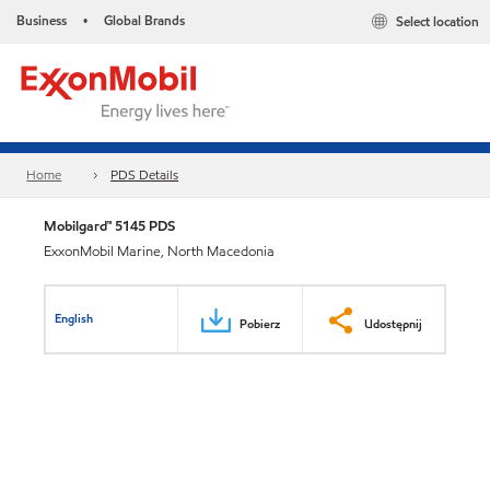
Business
Global Brands
Select location
•
Home
PDS Details
Mobilgard™ 5145 PDS
ExxonMobil Marine, North Macedonia
English
Pobierz
Udostępnij