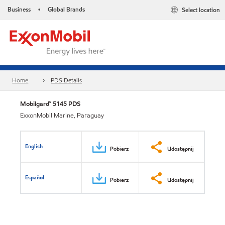
Business
Global Brands
Select location
•
Home
PDS Details
Mobilgard™ 5145 PDS
ExxonMobil Marine, Paraguay
English
Pobierz
Udostępnij
Español
Pobierz
Udostępnij