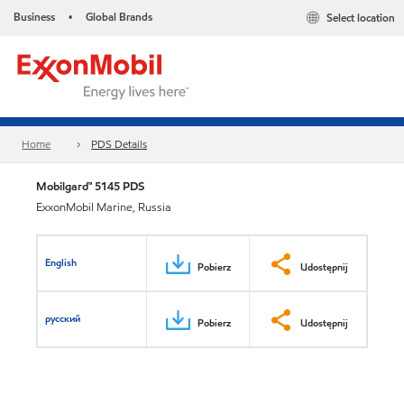
Business
Global Brands
Select location
•
Home
PDS Details
Mobilgard™ 5145 PDS
ExxonMobil Marine, Russia
English
Pobierz
Udostępnij
русский
Pobierz
Udostępnij