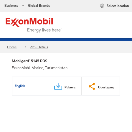
Business
Global Brands
Select location
•
Home
PDS Details
Mobilgard™ 5145 PDS
ExxonMobil Marine, Turkmenistan
English
Pobierz
Udostępnij