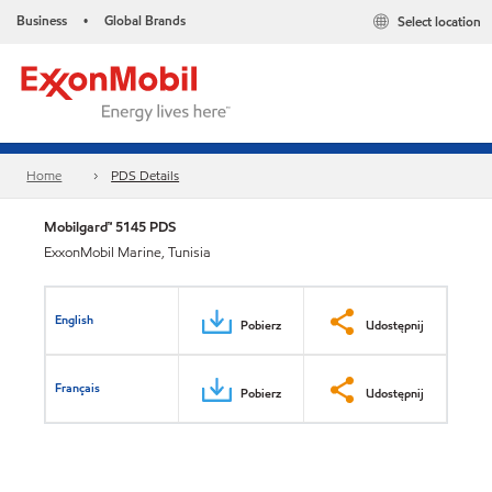
Business
Global Brands
Select location
•
Home
PDS Details
Mobilgard™ 5145 PDS
ExxonMobil Marine, Tunisia
English
Pobierz
Udostępnij
Français
Pobierz
Udostępnij