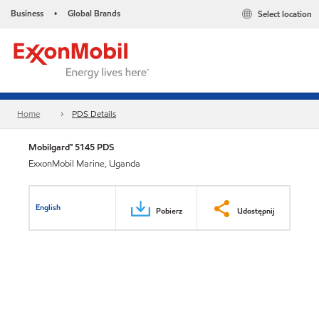
Business
Global Brands
Select location
•
Home
PDS Details
Mobilgard™ 5145 PDS
ExxonMobil Marine, Uganda
English
Pobierz
Udostępnij