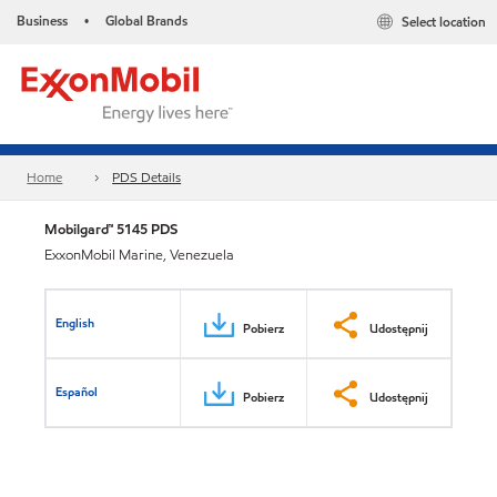
Business
Global Brands
Select location
•
Home
PDS Details
Mobilgard™ 5145 PDS
ExxonMobil Marine, Venezuela
English
Pobierz
Udostępnij
Español
Pobierz
Udostępnij