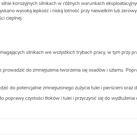
 w silnie korozyjnych silnikach w różnych warunkach eksploatacyjny
yskano wysoką lepkość i niską lotność przy niewielkim lub zerowy
i cieplnej.
gających silnikach we wszystkich trybach pracy, w tym przy prac
że prowadzić do zmniejszenia tworzenia się osadów i szlamu. Popr
ć do potencjalnie zmniejszonego zużycia tulei i pierścieni oraz
 poprawy czystości tłoków i tulei i przyczynić się do wydłużeni