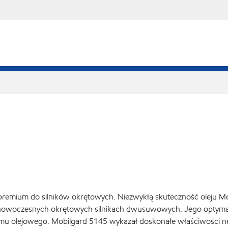
ci premium do silników okrętowych. Niezwykłą skuteczność olej
ą w nowoczesnych okrętowych silnikach dwusuwowych. Jego optymal
mu olejowego. Mobilgard 5145 wykazał doskonałe właściwości neut