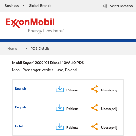
Business
Global Brands
Select location
•
Home
PDS Details
Mobil Super™ 2000 X1 Diesel 10W-40 PDS
Mobil Passenger Vehicle Lube, Poland
English
Pobierz
Udostępnij
English
Pobierz
Udostępnij
Polish
Pobierz
Udostępnij