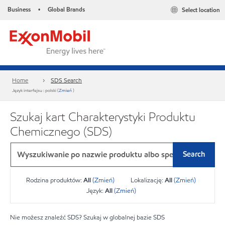
Business
Global Brands
Select location
•
Home
SDS Search
Język interfejsu : polski (
Zmień
)
Szukaj kart Charakterystyki Produktu
Chemicznego (SDS)
Search
Rodzina produktów:
All
(Zmień)
Lokalizację:
All
(Zmień)
Język:
All
(Zmień)
Nie możesz znaleźć SDS? Szukaj w globalnej bazie SDS