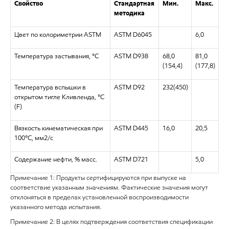
Свойство
Стандартная
Мин.
Макс.
методика
Цвет по колориметрии ASTM
ASTM D6045
6,0
Температура застывания, °C
ASTM D938
68,0
81,0
(154,4)
(177,8)
Температура вспышки в
ASTM D92
232(450)
открытом тигле Кливленда, °C
(F)
Вязкость кинематическая при
ASTM D445
16,0
20,5
100°C, мм2/с
Содержание нефти, % масс.
ASTM D721
5,0
Примечание 1: Продукты сертифицируются при выпуске на
соответствие указанным значениям. Фактические значения могут
отклоняться в пределах установленной воспроизводимости
указанного метода испытания.
Примечание 2: В целях подтверждения соответствия спецификации