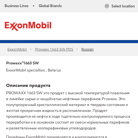
Business Lines
Global Brands
Select location
•
ExxonMobil
Prowaxx 1663 SW PDS
Russian
Prowaxx™1663 SW
ExxonMobil specialties , Belarus
Описание продукта
PROWAXX 1663 SW это продукт с высокой температурой плавления
в линейке сырых и чешуйчатых нефтяных парафинов Prowaxx. Это
полупрозрачный кристаллический материал в твердом состоянии и
желтая прозрачная жидкость в расплавленном. Продукт
производится из нефти в ходе тщательно контролируемого процесса
переработки и в основном состоит из смеси нормальных парафинов
и разветвленных изопарафиновых углеводородов.
Парафины ExxonMobil производятся и контролируются в