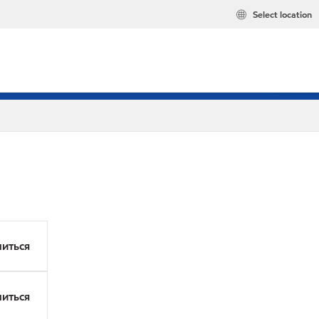
Select location
иться
иться