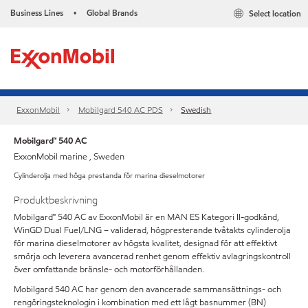
Business Lines
Global Brands
Select location
•
ExxonMobil
Mobilgard 540 AC PDS
Swedish
Mobilgard™ 540 AC
ExxonMobil marine , Sweden
Cylinderolja med höga prestanda för marina dieselmotorer
Produktbeskrivning
Mobilgard™ 540 AC av ExxonMobil är en MAN ES Kategori II-godkänd,
WinGD Dual Fuel/LNG – validerad, högpresterande tvåtakts cylinderolja
för marina dieselmotorer av högsta kvalitet, designad för att effektivt
smörja och leverera avancerad renhet genom effektiv avlagringskontroll
över omfattande bränsle- och motorförhållanden.
Mobilgard 540 AC har genom den avancerade sammansättnings- och
rengöringsteknologin i kombination med ett lågt basnummer (BN)