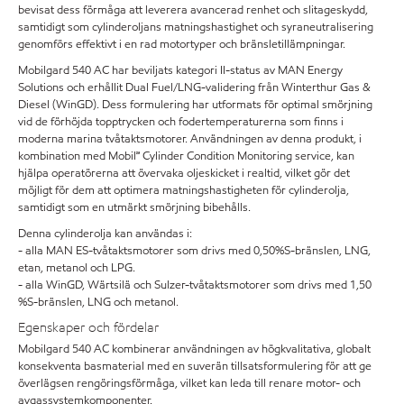
bevisat dess förmåga att leverera avancerad renhet och slitageskydd,
samtidigt som cylinderoljans matningshastighet och syraneutralisering
genomförs effektivt i en rad motortyper och bränsletillämpningar.
Mobilgard 540 AC har beviljats kategori II-status av MAN Energy
Solutions och erhållit Dual Fuel/LNG-validering från Winterthur Gas &
Diesel (WinGD). Dess formulering har utformats för optimal smörjning
vid de förhöjda topptrycken och fodertemperaturerna som finns i
moderna marina tvåtaktsmotorer. Användningen av denna produkt, i
kombination med Mobil℠ Cylinder Condition Monitoring service, kan
hjälpa operatörerna att övervaka oljeskicket i realtid, vilket gör det
möjligt för dem att optimera matningshastigheten för cylinderolja,
samtidigt som en utmärkt smörjning bibehålls.
Denna cylinderolja kan användas i:
- alla MAN ES-tvåtaktsmotorer som drivs med 0,50%S-bränslen, LNG,
etan, metanol och LPG.
- alla WinGD, Wärtsilä och Sulzer-tvåtaktsmotorer som drivs med 1,50
%S-bränslen, LNG och metanol.
Egenskaper och fördelar
Mobilgard 540 AC kombinerar användningen av högkvalitativa, globalt
konsekventa basmaterial med en suverän tillsatsformulering för att ge
överlägsen rengöringsförmåga, vilket kan leda till renare motor- och
avgassystemkomponenter.