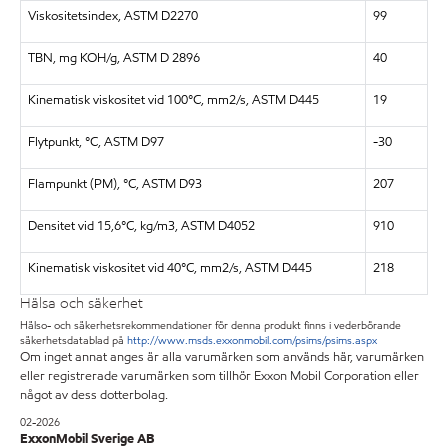
Viskositetsindex, ASTM D2270
99
TBN, mg KOH/g, ASTM D 2896
40
Kinematisk viskositet vid 100°C, mm2/s, ASTM D445
19
Flytpunkt, °C, ASTM D97
-30
Flampunkt (PM), °C, ASTM D93
207
Densitet vid 15,6°C, kg/m3, ASTM D4052
910
Kinematisk viskositet vid 40°C, mm2/s, ASTM D445
218
Hälsa och säkerhet
Hälso- och säkerhetsrekommendationer för denna produkt finns i vederbörande
säkerhetsdatablad på
http://www.msds.exxonmobil.com/psims/psims.aspx
Om inget annat anges är alla varumärken som används här, varumärken
eller registrerade varumärken som tillhör Exxon Mobil Corporation eller
något av dess dotterbolag.
02-2026
ExxonMobil Sverige AB