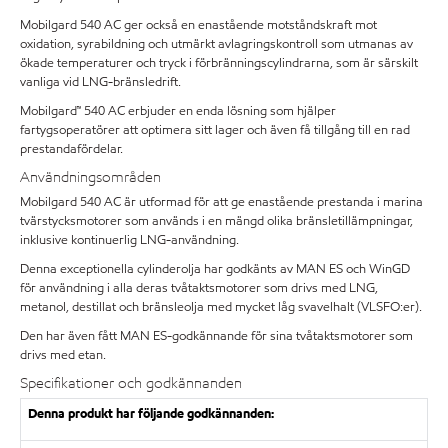
Mobilgard 540 AC ger också en enastående motståndskraft mot
oxidation, syrabildning och utmärkt avlagringskontroll som utmanas av
ökade temperaturer och tryck i förbränningscylindrarna, som är särskilt
vanliga vid LNG-bränsledrift.
Mobilgard™ 540 AC erbjuder en enda lösning som hjälper
fartygsoperatörer att optimera sitt lager och även få tillgång till en rad
prestandafördelar.
Användningsområden
Mobilgard 540 AC är utformad för att ge enastående prestanda i marina
tvärstycksmotorer som används i en mängd olika bränsletillämpningar,
inklusive kontinuerlig LNG-användning.
Denna exceptionella cylinderolja har godkänts av MAN ES och WinGD
för användning i alla deras tvåtaktsmotorer som drivs med LNG,
metanol, destillat och bränsleolja med mycket låg svavelhalt (VLSFO:er).
Den har även fått MAN ES-godkännande för sina tvåtaktsmotorer som
drivs med etan.
Specifikationer och godkännanden
Denna produkt har följande godkännanden: