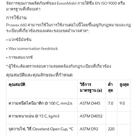
จัดการคุณภาพผลิตภัณฑ์ของ ExxonMobil ภายใต้ชื่อ EN ISO 9000 หรือ
มาตรฐานที่เทียบเท่า
การใช้งาน
Prowax 660 สามารถใช้ในการใช้งานต่อไปนี้โดยขึ้นอยู่กับกฎหมายและกฎ
ระเบียบที่เกี่ยวข้องของแต่ละขอบเขตอำนาจศาล*:
• แวกซ์อีมัลชัน
• Wax isomerisation feedstock
• การผสมแวกซ์
* ผู้ใช้จะต้องตรวจสอบความสอดคล้องกับกฎระเบียบที่เกี่ยวข้อง
คุณสมบัติและคุณลักษณะที่กำหนด
คุณสมบัติ
วิธีการ
ต่ำ
สูงสุด
มาตรฐาน
(a)
สุด
ความหนืดไคนีมาติก
@ 100 C, mm2/s
ASTM D445
7.0
9.0
ความหนาแน่น
@ 15 C, kg/m3
ASTM D4052
จุดวาบไฟ
,
วิธี
Cleveland Open Cup, °C
ASTM D92
220