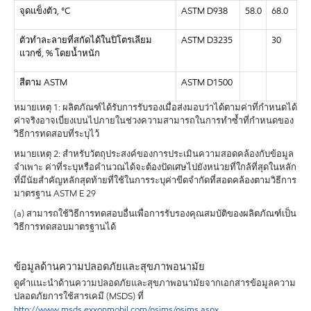
จุดแข็งตัว
, °C
ASTM D938
58.0
68.0
ตัวทำละลายที่สกัดได้ในปิโตรเลียม
ASTM D3235
30
แวกซ์
, %
โดยน้ำหนัก
สีตาม
ASTM
ASTM D1500
หมายเหตุ 1: ผลิตภัณฑ์ได้รับการรับรองเมื่อส่งมอบว่าได้ตามค่าที่กำหนดได้
ค่าจริงอาจเบี่ยงเบนไปภายในช่วงความสามารถในการทำซ้ำที่กำหนดของ
วิธีการทดสอบที่ระบุไว้
หมายเหตุ 2: สำหรับวัตถุประสงค์ของการประเมินความสอดคล้องกับข้อมูล
จำเพาะ ค่าที่ระบุหรือคำนวณได้จะต้องปัดเศษไปยังหน่วยที่ใกล้ที่สุดในหลัก
ที่มีนัยสำคัญหลักสุดท้ายที่ใช้ในการระบุค่าขีดจำกัดที่สอดคล้องตามวิธีการ
มาตรฐาน ASTM E 29
(a) สามารถใช้วิธีการทดสอบอื่นเพื่อการรับรองคุณสมบัติของผลิตภัณฑ์เป็น
วิธีการทดสอบมาตรฐานได้
ข้อมูลด้านความปลอดภัยและสุขภาพอนามัย
ดูคำแนะนำด้านความปลอดภัยและสุขภาพอนามัยจากเอกสารข้อมูลความ
ปลอดภัยการใช้สารเคมี (MSDS) ที่
http://www.msds.exxonmobil.com/psims/psims.aspx