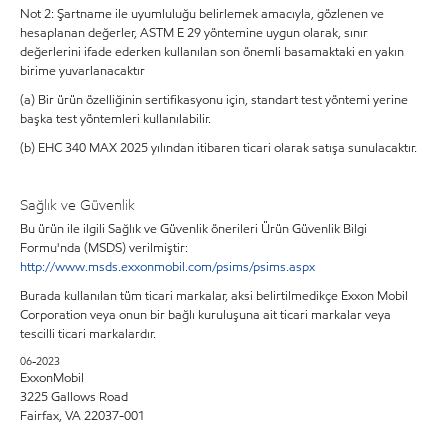
Not 2: Şartname ile uyumluluğu belirlemek amacıyla, gözlenen ve
hesaplanan değerler, ASTM E 29 yöntemine uygun olarak, sınır
değerlerini ifade ederken kullanılan son önemli basamaktaki en yakın
birime yuvarlanacaktır
(a) Bir ürün özelliğinin sertifikasyonu için, standart test yöntemi yerine
başka test yöntemleri kullanılabilir.
(b) EHC 340 MAX 2025 yılından itibaren ticari olarak satışa sunulacaktır.
Sağlık ve Güvenlik
Bu ürün ile ilgili Sağlık ve Güvenlik önerileri Ürün Güvenlik Bilgi
Formu'nda (MSDS) verilmiştir:
http://www.msds.exxonmobil.com/psims/psims.aspx
Burada kullanılan tüm ticari markalar, aksi belirtilmedikçe Exxon Mobil
Corporation veya onun bir bağlı kuruluşuna ait ticari markalar veya
tescilli ticari markalardır.
06-2023
ExxonMobil
3225 Gallows Road
Fairfax, VA 22037-001