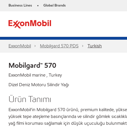
Business Lines
Global Brands
•
ExxonMobil
Mobilgard 570 PDS
Turkish
Mobilgard™ 570
ExxonMobil marine , Turkey
Dizel Deniz Motoru Silindir Yağı
Ürün Tanımı
ExxonMobil’in Mobilgard 570 ürünü, premium kalitede, yüksek 
yüksek tepe ateşleme basınçlarında ve silindir gömlek sıcakl
yağ filmi koruması sağlamak için düşük uçuculuğu bulunmaktad