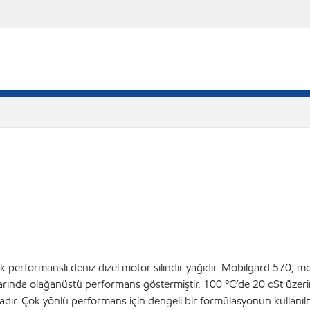
performanslı deniz dizel motor silindir yağıdır. Mobilgard 570, m
ıklarında olağanüstü performans göstermiştir. 100 ºC’de 20 cSt üze
ır. Çok yönlü performans için dengeli bir formülasyonun kullanılm