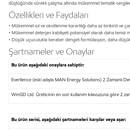
düştüğünde sürekli çalışma altında mükemmel temizlik sergilerk
Özellikleri ve Faydaları
• Mükemmel ısıl ve oksitlenme kararlılığı daha az birikinti ve 
• Mükemmel deterjan kabiliyeti potansiyel olarak daha temiz mo
• Düşük uçuculukla beraber dengeli formülasyon, daha düşük b
Şartnameler ve Onaylar
Bu ürün aşağıdaki onaylara sahiptir:
Everllence (eski adıyla MAN Energy Solutions) 2 Zamanlı Deni
WinGD Ltd. Üreticinin en son kullanım kılavuzuna göre 2 zama
Bu ürün serisi, aşağıdaki şartnameleri karşılar veya aşar: