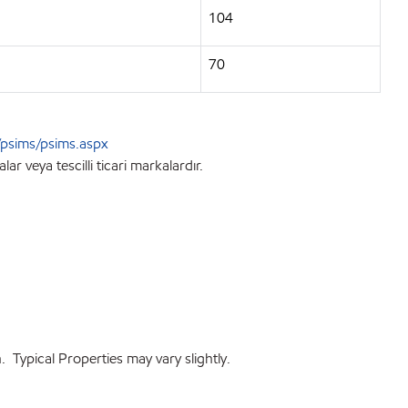
104
70
psims/psims.aspx
r veya tescilli ticari markalardır.
 Typical Properties may vary slightly.