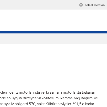
Select location
odern deniz motorlarında ve iki zamanlı motorlarda bulunan
rinde en uygun düzeyde viskozitesi, mükemmel yağ dağılımı ve
asıyla Mobilgard 570, yakıt Kükürt seviyeleri %1,5'e kadar