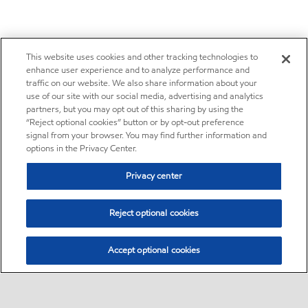
This website uses cookies and other tracking technologies to
enhance user experience and to analyze performance and
traffic on our website. We also share information about your
use of our site with our social media, advertising and analytics
partners, but you may opt out of this sharing by using the
“Reject optional cookies” button or by opt-out preference
signal from your browser. You may find further information and
options in the Privacy Center.
Privacy center
Reject optional cookies
Accept optional cookies