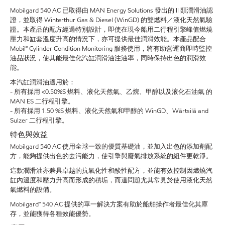
Mobilgard 540 AC 已取得由 MAN Energy Solutions 發出的 II 類潤滑油認
證，並取得 Winterthur Gas & Diesel (WinGD) 的雙燃料／液化天然氣驗
證。本產品的配方經過特別設計，即使在現今船用二行程引擎峰值燃燒
壓力和缸套溫度升高的情況下，亦可提供最佳潤滑效能。本產品配合
Mobil℠ Cylinder Condition Monitoring 服務使用，將有助營運商即時監控
油品狀況，使其能最佳化汽缸潤滑油注油率，同時保持出色的潤滑效
能。
本汽缸潤滑油適用於：
- 所有採用 <0.50%S 燃料、液化天然氣、乙烷、甲醇以及液化石油氣 的
MAN ES 二行程引擎。
- 所有採用 1.50 %S 燃料、液化天然氣和甲醇的 WinGD、Wärtsilä and
Sulzer 二行程引擎。
特色與效益
Mobilgard 540 AC 使用全球一致的優質基礎油，並加入出色的添加劑配
方，能夠提供出色的去污能力，使引擎與廢氣排放系統的組件更乾淨。
這款潤滑油亦兼具卓越的抗氧化性和酸性配方，並能有效控制因燃燒汽
缸內溫度和壓力升高而形成的積垢，而這問題尤其常見於使用液化天然
氣燃料的設備。
Mobilgard™ 540 AC 提供的單一解決方案有助於船舶操作者最佳化其庫
存，並能獲得各種效能優勢。