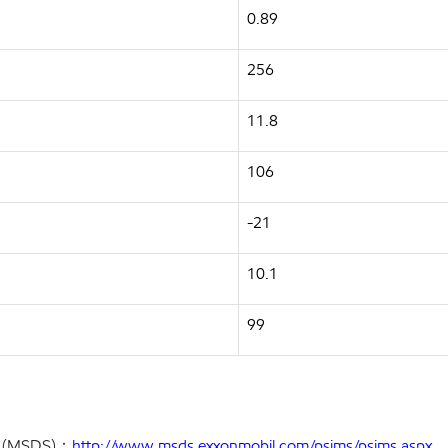
0.89
256
11.8
106
-21
10.1
99
(MSDS)：
http://www.msds.exxonmobil.com/psims/psims.aspx