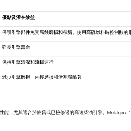
優點及潛在效益
保護引擎部件免受腐蝕磨損和積垢。使用高硫燃料時控制酸的
延長引擎壽命
保持引擎清潔和流暢運行
減少引擎磨損、內徑磨損和活塞環黏著
性能，尤其適合於較舊或已檢修過的高速柴油引擎。Mobilgard ™ D