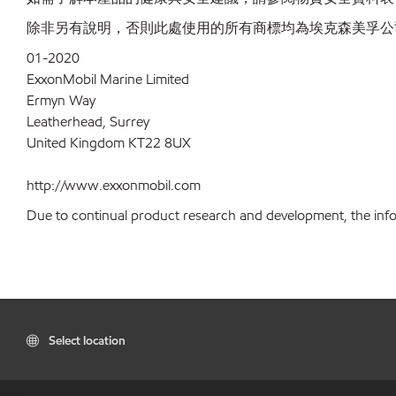
除非另有說明，否則此處使用的所有商標均為埃克森美孚公
01-2020
ExxonMobil Marine Limited
Ermyn Way
Leatherhead, Surrey
United Kingdom KT22 8UX
http://www.exxonmobil.com
Due to continual product research and development, the inform
Select location