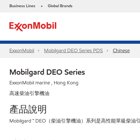
Business Lines
Global Brands
•
ExxonMobil
Mobilgard DEO Series PDS
Chinese
Mobilgard DEO Series
ExxonMobil marine , Hong Kong
高速柴油引擎機油
產品說明
Mobilgard ™ DEO（柴油引擎機油）系列是高性能