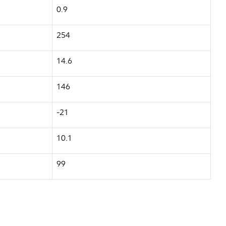
0.9
254
14.6
146
-21
10.1
99