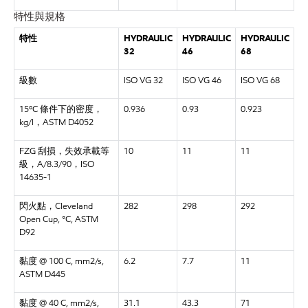
特性與規格
特性
HYDRAULIC
HYDRAULIC
HYDRAULIC
32
46
68
級數
ISO VG 32
ISO VG 46
ISO VG 68
15ºC 條件下的密度，
0.936
0.93
0.923
kg/l，ASTM D4052
FZG 刮損，失效承載等
10
11
11
級，A/8.3/90，ISO
14635-1
閃火點，Cleveland
282
298
292
Open Cup, °C, ASTM
D92
黏度 @ 100 C, mm2/s,
6.2
7.7
11
ASTM D445
黏度 @ 40 C, mm2/s,
31.1
43.3
71