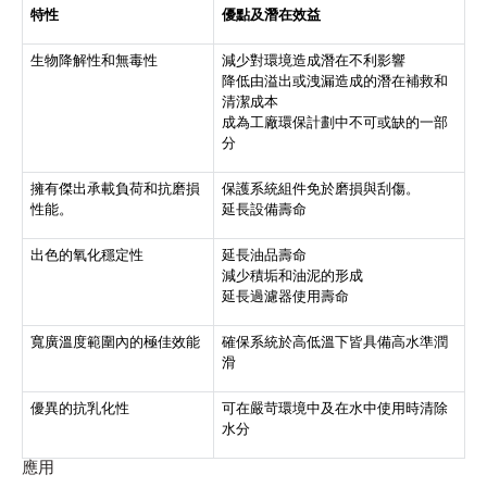
特性
優點及潛在效益
生物降解性和無毒性
減少對環境造成潛在不利影響
降低由溢出或洩漏造成的潛在補救和
清潔成本
成為工廠環保計劃中不可或缺的一部
分
擁有傑出承載負荷和抗磨損
保護系統組件免於磨損與刮傷。
性能。
延長設備壽命
出色的氧化穩定性
延長油品壽命
減少積垢和油泥的形成
延長過濾器使用壽命
寬廣溫度範圍內的極佳效能
確保系統於高低溫下皆具備高水準潤
滑
優異的抗乳化性
可在嚴苛環境中及在水中使用時清除
水分
應用