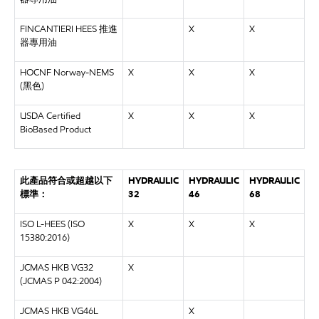
FINCANTIERI HEES 推進
X
X
器專用油
HOCNF Norway-NEMS
X
X
X
(黑色)
USDA Certified
X
X
X
BioBased Product
此產品符合或超越以下
HYDRAULIC
HYDRAULIC
HYDRAULIC
標準：
32
46
68
ISO L-HEES (ISO
X
X
X
15380:2016)
JCMAS HKB VG32
X
(JCMAS P 042:2004)
JCMAS HKB VG46L
X