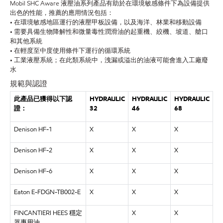
Mobil SHC Aware 液壓油系列產品有助於在環境敏感條件下為設備提供
出色的性能，推薦的應用情況包括：
• 在環境敏感地區運行的液壓甲板設備，以及海洋、林業和移動設備
• 需要具備生物降解性和微量毒性潤滑油的起重機、絞機、坡道、艙口
和其他系統
• 在輕度至中度使用條件下運行的循環系統
• 工業液壓系統；在此類系統中，洩漏或溢出的油液可能會進入工廠廢
水
規範與認證
此產品已獲得以下認
HYDRAULIC
HYDRAULIC
HYDRAULIC
證：
32
46
68
Denison HF-1
X
X
X
Denison HF-2
X
X
X
Denison HF-6
X
X
X
Eaton E-FDGN-TB002-E
X
X
X
FINCANTIERI HEES 穩定
X
X
器專用油