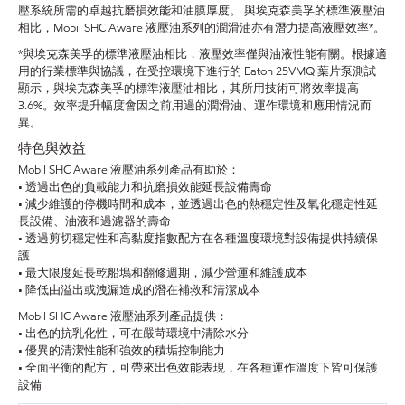
壓系統所需的卓越抗磨損效能和油膜厚度。 與埃克森美孚的標準液壓油
相比，Mobil SHC Aware 液壓油系列的潤滑油亦有潛力提高液壓效率*。
*與埃克森美孚的標準液壓油相比，液壓效率僅與油液性能有關。根據適
用的行業標準與協議，在受控環境下進行的 Eaton 25VMQ 葉片泵測試
顯示，與埃克森美孚的標準液壓油相比，其所用技術可將效率提高
3.6%。效率提升幅度會因之前用過的潤滑油、運作環境和應用情況而
異。
特色與效益
Mobil SHC Aware 液壓油系列產品有助於：
• 透過出色的負載能力和抗磨損效能延長設備壽命
• 減少維護的停機時間和成本，並透過出色的熱穩定性及氧化穩定性延
長設備、油液和過濾器的壽命
• 透過剪切穩定性和高黏度指數配方在各種溫度環境對設備提供持續保
護
• 最大限度延長乾船塢和翻修週期，減少營運和維護成本
• 降低由溢出或洩漏造成的潛在補救和清潔成本
Mobil SHC Aware 液壓油系列產品提供：
• 出色的抗乳化性，可在嚴苛環境中清除水分
• 優異的清潔性能和強效的積垢控制能力
• 全面平衡的配方，可帶來出色效能表現，在各種運作溫度下皆可保護
設備