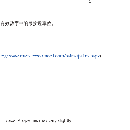
5
最後有效數字中的最接近單位。
tp://www.msds.exxonmobil.com/psims/psims.aspx
)
Typical Properties may vary slightly.