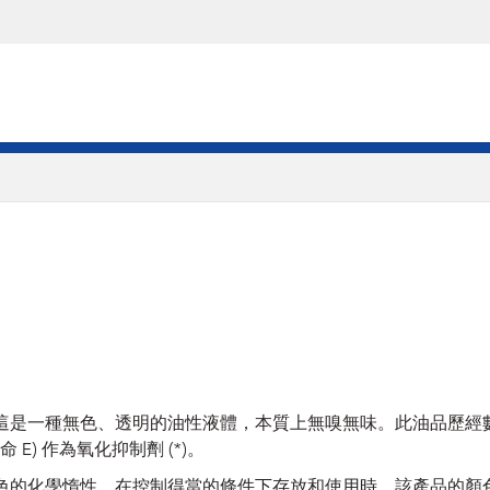
混合物。這是一種無色、透明的油性液體，本質上無嗅無味。此油品
他命 E) 作為氧化抑制劑 (*)。
於具有出色的化學惰性，在控制得當的條件下存放和使用時，該產品