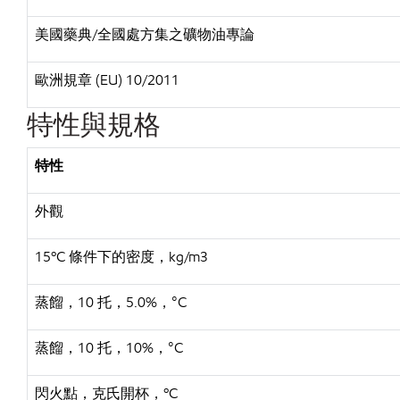
美國藥典/全國處方集之礦物油專論
歐洲規章 (EU) 10/2011
特性與規格
特性
外觀
15ºC 條件下的密度，kg/m3
蒸餾，10 托，5.0%，°C
蒸餾，10 托，10%，°C
閃火點，克氏開杯，ºC