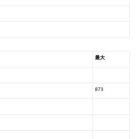
最大
873