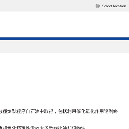
Select location
歷經數種煉製程序自石油中取得，包括利用催化氫化作用達到終
的顏色和氧化穩定性優於大多數礦物油和植物油。