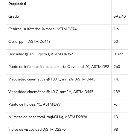
Propiedad
Grado
SAE 40
Cenizas, sulfatadas,% masa, ASTM D874
1,6
Cloro, ppm, ASTM D6443
50
Densidad @ 15 C, g/cm3, ASTM D4052
0,897
Punto de inflamación, copa abierta Cleveland, °C, ASTM D92
260
Viscosidad cinemática @ 100 C, mm2/s, ASTM D445
14,1
Viscosidad cinemática @ 40 C, mm2/s, ASTM D445
139
Punto de fluidez, °C, ASTM D97
-6
Número de base total, mgKOH/g, ASTM D2896
13
Índice de viscosidad, ASTM D2270
98