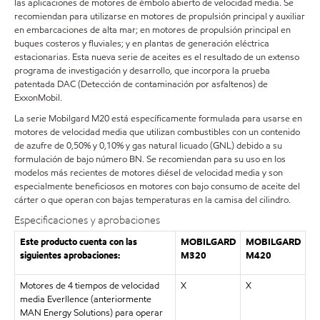
las aplicaciones de motores de émbolo abierto de velocidad media. Se
recomiendan para utilizarse en motores de propulsión principal y auxiliar
en embarcaciones de alta mar; en motores de propulsión principal en
buques costeros y fluviales; y en plantas de generación eléctrica
estacionarias. Esta nueva serie de aceites es el resultado de un extenso
programa de investigación y desarrollo, que incorpora la prueba
patentada DAC (Detección de contaminación por asfaltenos) de
ExxonMobil.
La serie Mobilgard M20 está específicamente formulada para usarse en
motores de velocidad media que utilizan combustibles con un contenido
de azufre de 0,50% y 0,10% y gas natural licuado (GNL) debido a su
formulación de bajo número BN. Se recomiendan para su uso en los
modelos más recientes de motores diésel de velocidad media y son
especialmente beneficiosos en motores con bajo consumo de aceite del
cárter o que operan con bajas temperaturas en la camisa del cilindro.
Especificaciones y aprobaciones
Este producto cuenta con las
MOBILGARD
MOBILGARD
siguientes aprobaciones:
M320
M420
Motores de 4 tiempos de velocidad
X
X
media Everllence (anteriormente
MAN Energy Solutions) para operar