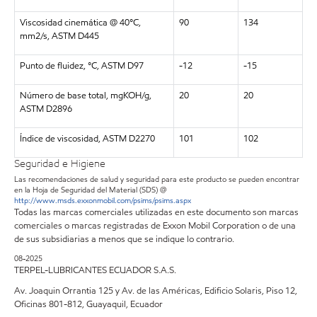
Viscosidad cinemática @ 40°C,
90
134
mm2/s, ASTM D445
Punto de fluidez, °C, ASTM D97
-12
-15
Número de base total, mgKOH/g,
20
20
ASTM D2896
Índice de viscosidad, ASTM D2270
101
102
Seguridad e Higiene
Las recomendaciones de salud y seguridad para este producto se pueden encontrar
en la Hoja de Seguridad del Material (SDS) @
http://www.msds.exxonmobil.com/psims/psims.aspx
Todas las marcas comerciales utilizadas en este documento son marcas
comerciales o marcas registradas de Exxon Mobil Corporation o de una
de sus subsidiarias a menos que se indique lo contrario.
08-2025
TERPEL-LUBRICANTES ECUADOR S.A.S.
Av. Joaquin Orrantia 125 y Av. de las Américas, Edificio Solaris, Piso 12,
Oficinas 801-812, Guayaquil, Ecuador