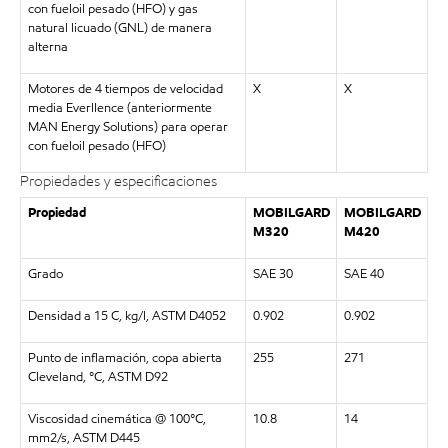
con fueloil pesado (HFO) y gas
natural licuado (GNL) de manera
alterna
Motores de 4 tiempos de velocidad
X
X
media Everllence (anteriormente
MAN Energy Solutions) para operar
con fueloil pesado (HFO)
Propiedades y especificaciones
Propiedad
MOBILGARD
MOBILGARD
M320
M420
Grado
SAE 30
SAE 40
Densidad a 15 C, kg/l, ASTM D4052
0.902
0.902
Punto de inflamación, copa abierta
255
271
Cleveland, °C, ASTM D92
Viscosidad cinemática @ 100°C,
10.8
14
mm2/s, ASTM D445