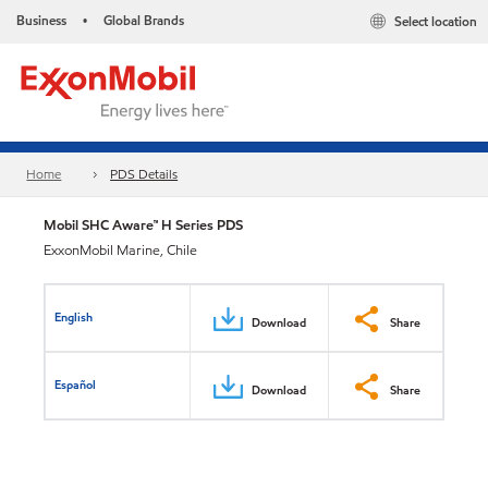
Business
Global Brands
Select location
•
Home
PDS Details
Mobil SHC Aware™ H Series PDS
ExxonMobil Marine, Chile
English
Download
Share
Español
Download
Share