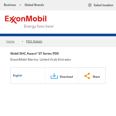
Business
Global Brands
Select location
•
Home
PDS Details
Mobil SHC Aware™ ST Series PDS
ExxonMobil Marine, United Arab Emirates
English
Download
Share