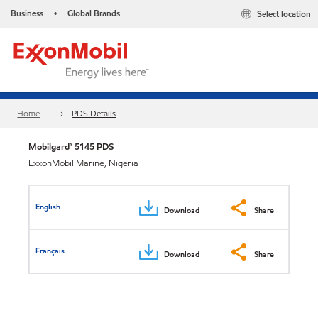
Business
Global Brands
Select location
•
Home
PDS Details
Mobilgard™ 5145 PDS
ExxonMobil Marine, Nigeria
English
Download
Share
Français
Download
Share