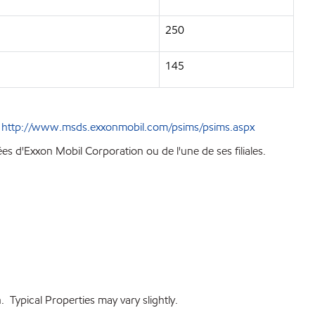
250
145
e
http://www.msds.exxonmobil.com/psims/psims.aspx
 d'Exxon Mobil Corporation ou de l'une de ses filiales.
 Typical Properties may vary slightly.