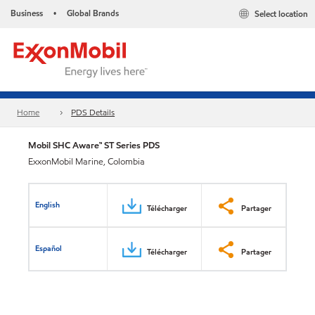
Business
Global Brands
Select location
•
Home
PDS Details
Mobil SHC Aware™ ST Series PDS
ExxonMobil Marine, Colombia
English
Télécharger
Partager
Español
Télécharger
Partager