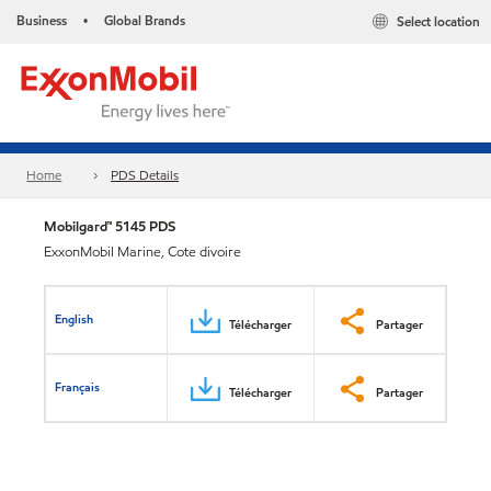
Business
Global Brands
Select location
•
Home
PDS Details
Mobilgard™ 5145 PDS
ExxonMobil Marine, Cote divoire
English
Télécharger
Partager
Français
Télécharger
Partager